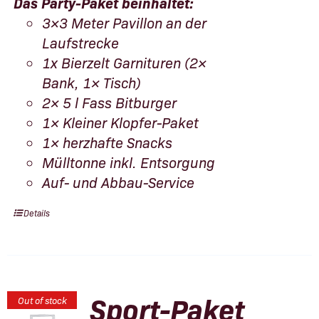
Das Party-Paket beinhaltet:
3×3 Meter Pavillon an der
Laufstrecke
1x Bierzelt Garnituren (2×
Bank, 1× Tisch)
2× 5 l Fass Bitburger
1× Kleiner Klopfer-Paket
1× herzhafte Snacks
Mülltonne inkl. Entsorgung
Auf- und Abbau-Service
Details
Sport-Paket
Out of stock