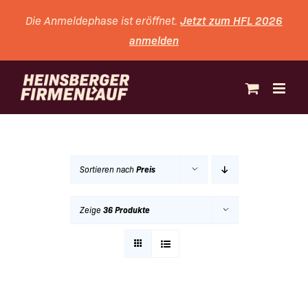
Zum
Jetzt zum HFL 2026
Die Anmeldephase ist eröffnet.
Inhalt
anmelden
springen
Sortieren nach
Preis
Zeige
36 Produkte