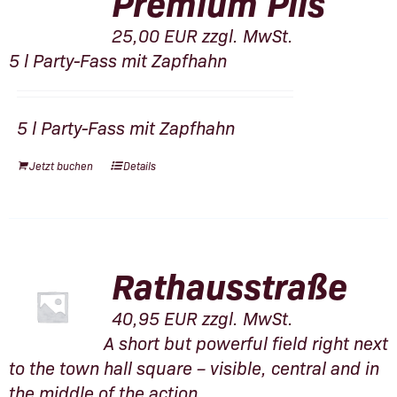
Premium Pils
25,00
EUR
zzgl. MwSt.
5 l Party-Fass mit Zapfhahn
5 l Party-Fass mit Zapfhahn
Jetzt buchen
Details
Rathausstraße
40,95
EUR
zzgl. MwSt.
A short but powerful field right next
to the town hall square – visible, central and in
the middle of the action.