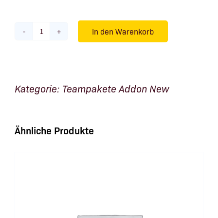
In den Warenkorb
50
zusätzliche
Verzehreinheiten
(14
Kategorie:
Teampakete Addon New
%
Rabatt)
Menge
Ähnliche Produkte