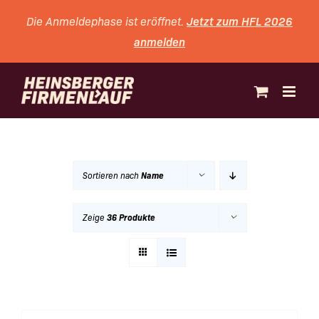
Zum
Jetzt zum HFL 2026
Die Anmeldephase ist eröffnet.
Inhalt
anmelden
springen
Sortieren nach
Name
Zeige
36 Produkte