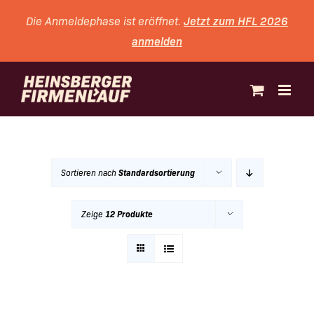
Zum
Jetzt zum HFL 2026
Die Anmeldephase ist eröffnet.
Inhalt
anmelden
springen
Sortieren nach
Standardsortierung
Zeige
12 Produkte