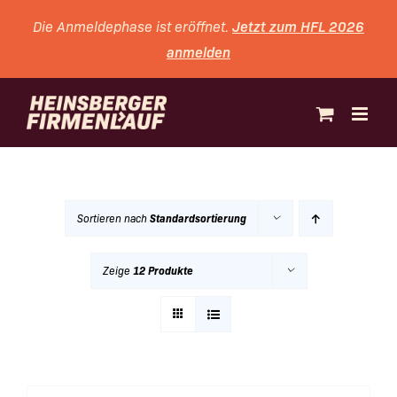
Zum
Jetzt zum HFL 2026
Die Anmeldephase ist eröffnet.
Inhalt
anmelden
springen
Sortieren nach
Standardsortierung
Zeige
12 Produkte