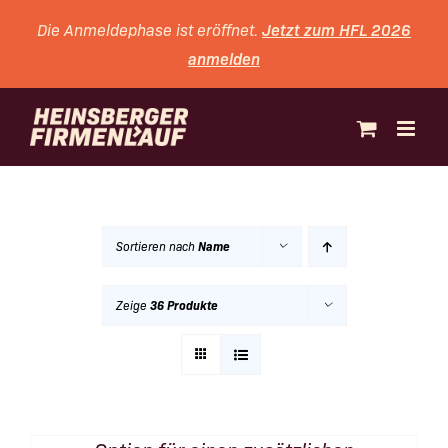
Zum
Jetzt zum HFL 2026
Die Anmeldephase ist eröffnet.
Inhalt
anmelden
springen
Sortieren nach
Name
Zeige
36 Produkte