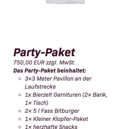
Party-Paket
750,00
EUR
zzgl. MwSt.
Das Party-Paket beinhaltet:
3×3 Meter Pavillon an der
Laufstrecke
1x Bierzelt Garnituren (2× Bank,
1× Tisch)
2× 5 l Fass Bitburger
1× Kleiner Klopfer-Paket
1× herzhafte Snacks