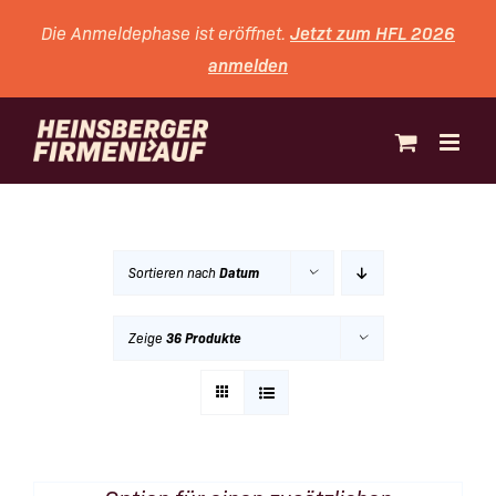
Zum
Jetzt zum HFL 2026
Die Anmeldephase ist eröffnet.
Inhalt
anmelden
springen
Sortieren nach
Datum
Zeige
36 Produkte